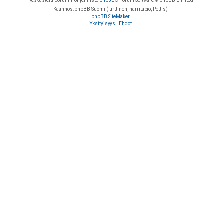
Keskustelufoorumin ohjelmisto
phpBB
® Forum Software © phpBB Limited
Käännös: phpBB Suomi (lurttinen, harritapio, Pettis)
phpBB SiteMaker
Yksityisyys
|
Ehdot