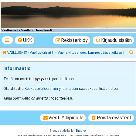
VAELLUSNET -
Vaellusturinat II
Keskustelua vaeltamisesta ja Lapista
UKK
Rekisteröidy
Kirjaudu sisään
E
VAELLUSNET - Vaellusturinat II
Vaella virtuaalisesti kunnes pääset oikeasti
t
s
Informaatio
i
Teidät on asetettu
pysyvästi
porttikieltoon.
Ota yhteyttä
Keskustelufoorumin ylläpitäjään
saadaksesi lisää tietoa.
Tämä porttikielto on annettu IP-osoitteellesi.
Viesti Ylläpidolle
Poista evästeet
Breeze style by
Ian Bradley