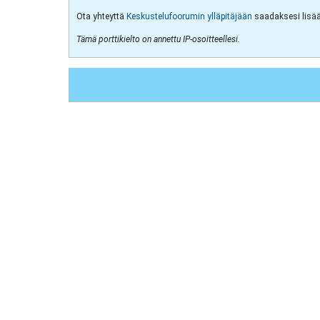
Ota yhteyttä
Keskustelufoorumin ylläpitäjään
saadaksesi lisää 
Tämä porttikielto on annettu IP-osoitteellesi.