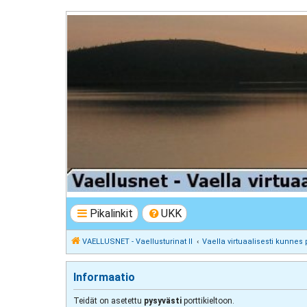
VAELLUSNET - Vaellusturinat II
Keskustelua vaeltamisesta ja Lapista
Pikalinkit
UKK
VAELLUSNET - Vaellusturinat II
Vaella virtuaalisesti kunnes 
Informaatio
Teidät on asetettu
pysyvästi
porttikieltoon.