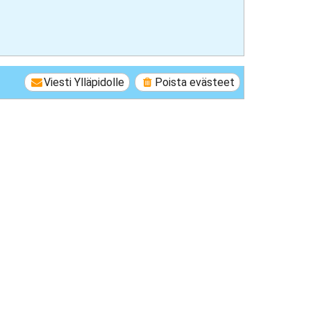
Viesti Ylläpidolle
Poista evästeet