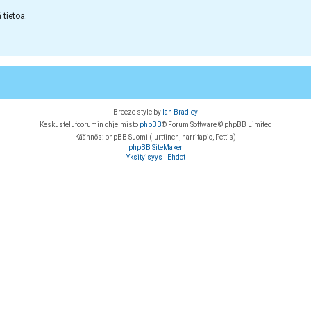
tietoa.
Breeze style by
Ian Bradley
Keskustelufoorumin ohjelmisto
phpBB
® Forum Software © phpBB Limited
Käännös: phpBB Suomi (lurttinen, harritapio, Pettis)
phpBB SiteMaker
Yksityisyys
|
Ehdot