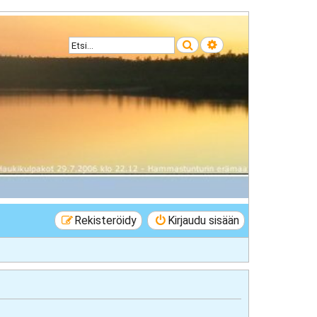
Etsi
Tarkennettu haku
Rekisteröidy
Kirjaudu sisään