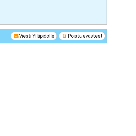
Viesti Ylläpidolle
Poista evästeet