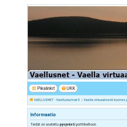
VAELLUSNET - Vaellusturinat II
Keskustelua vaeltamisesta ja Lapista
Pikalinkit
UKK
VAELLUSNET - Vaellusturinat II
Vaella virtuaalisesti kunnes 
Informaatio
Teidät on asetettu
pysyvästi
porttikieltoon.