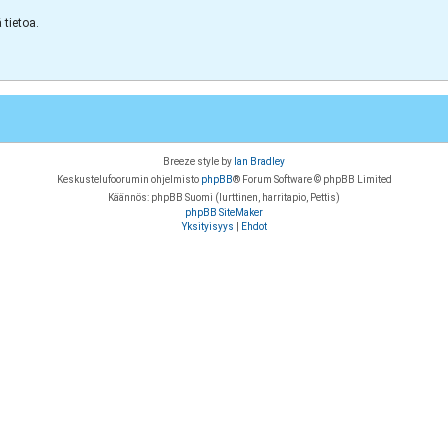
tietoa.
Breeze style by
Ian Bradley
Keskustelufoorumin ohjelmisto
phpBB
® Forum Software © phpBB Limited
Käännös: phpBB Suomi (lurttinen, harritapio, Pettis)
phpBB SiteMaker
Yksityisyys
|
Ehdot