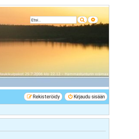
Etsi
Tarkennettu haku
Rekisteröidy
Kirjaudu sisään