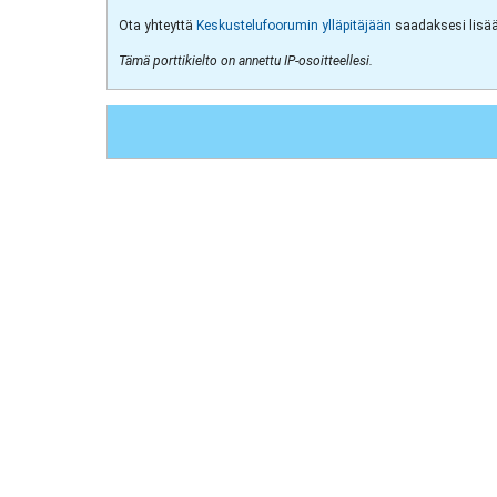
Ota yhteyttä
Keskustelufoorumin ylläpitäjään
saadaksesi lisää 
Tämä porttikielto on annettu IP-osoitteellesi.