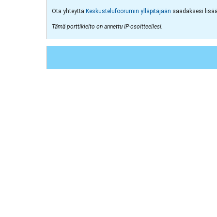
Ota yhteyttä
Keskustelufoorumin ylläpitäjään
saadaksesi lisää 
Tämä porttikielto on annettu IP-osoitteellesi.