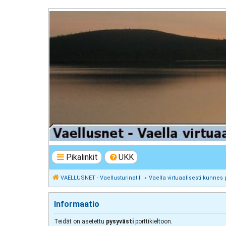
VAELLUSNET - Vaellusturinat II
Keskustelua vaeltamisesta ja Lapista
Pikalinkit
UKK
VAELLUSNET - Vaellusturinat II
Vaella virtuaalisesti kunnes 
Informaatio
Teidät on asetettu
pysyvästi
porttikieltoon.