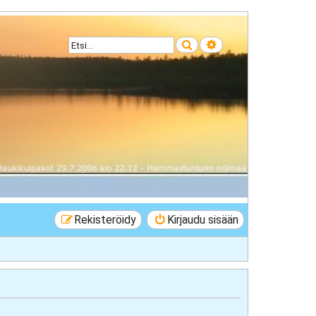
Etsi
Tarkennettu haku
Rekisteröidy
Kirjaudu sisään