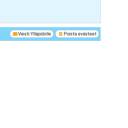
Viesti Ylläpidolle
Poista evästeet