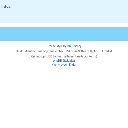
tietoa.
Breeze style by
Ian Bradley
Keskustelufoorumin ohjelmisto
phpBB
® Forum Software © phpBB Limited
Käännös: phpBB Suomi (lurttinen, harritapio, Pettis)
phpBB SiteMaker
Yksityisyys
|
Ehdot