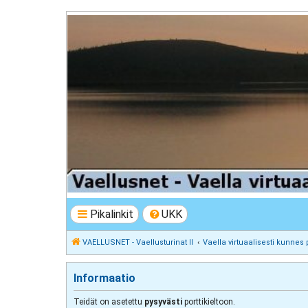
VAELLUSNET - Vaellusturinat II
Keskustelua vaeltamisesta ja Lapista
Pikalinkit
UKK
VAELLUSNET - Vaellusturinat II
Vaella virtuaalisesti kunnes 
Informaatio
Teidät on asetettu
pysyvästi
porttikieltoon.