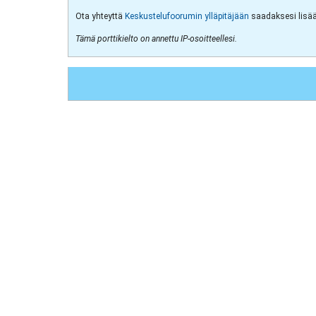
Ota yhteyttä
Keskustelufoorumin ylläpitäjään
saadaksesi lisää 
Tämä porttikielto on annettu IP-osoitteellesi.