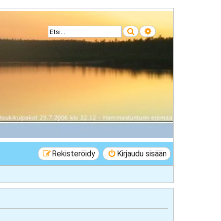
Etsi
Tarkennettu haku
Rekisteröidy
Kirjaudu sisään