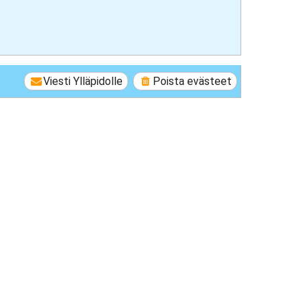
Viesti Ylläpidolle
Poista evästeet