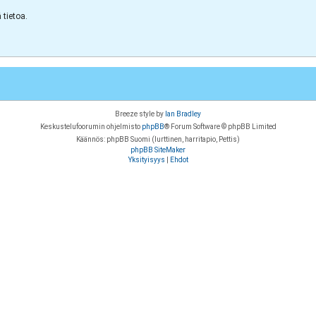
tietoa.
Breeze style by
Ian Bradley
Keskustelufoorumin ohjelmisto
phpBB
® Forum Software © phpBB Limited
Käännös: phpBB Suomi (lurttinen, harritapio, Pettis)
phpBB SiteMaker
Yksityisyys
|
Ehdot