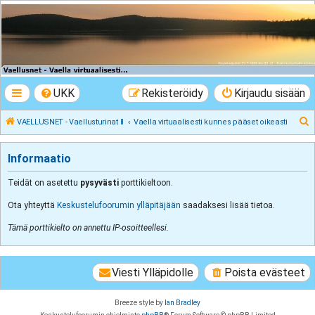
VAELLUSNET -
Vaellusturinat II
Keskustelua vaeltamisesta ja Lapista
UKK
Rekisteröidy
Kirjaudu sisään
E
VAELLUSNET - Vaellusturinat II
Vaella virtuaalisesti kunnes pääset oikeasti
t
s
Informaatio
i
Teidät on asetettu
pysyvästi
porttikieltoon.
Ota yhteyttä
Keskustelufoorumin ylläpitäjään
saadaksesi lisää tietoa.
Tämä porttikielto on annettu IP-osoitteellesi.
Viesti Ylläpidolle
Poista evästeet
Breeze style by
Ian Bradley