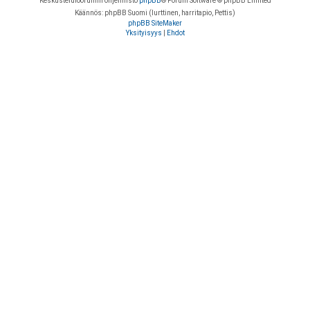
Keskustelufoorumin ohjelmisto
phpBB
® Forum Software © phpBB Limited
Käännös: phpBB Suomi (lurttinen, harritapio, Pettis)
phpBB SiteMaker
Yksityisyys
|
Ehdot