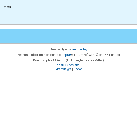
tietoa.
Breeze style by
Ian Bradley
Keskustelufoorumin ohjelmisto
phpBB
® Forum Software © phpBB Limited
Käännös: phpBB Suomi (lurttinen, harritapio, Pettis)
phpBB SiteMaker
Yksityisyys
|
Ehdot