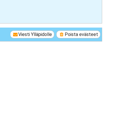
Viesti Ylläpidolle
Poista evästeet