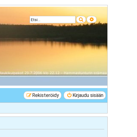
Etsi
Tarkennettu haku
Rekisteröidy
Kirjaudu sisään