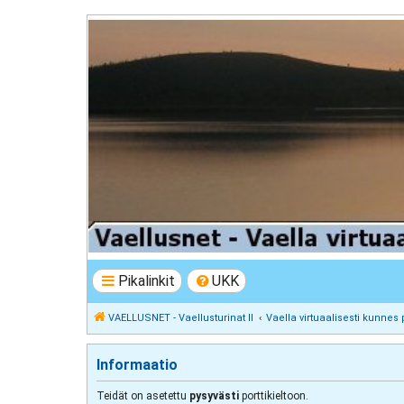
VAELLUSNET - Vaellusturinat II
Keskustelua vaeltamisesta ja Lapista
Pikalinkit
UKK
VAELLUSNET - Vaellusturinat II
Vaella virtuaalisesti kunnes 
Informaatio
Teidät on asetettu
pysyvästi
porttikieltoon.