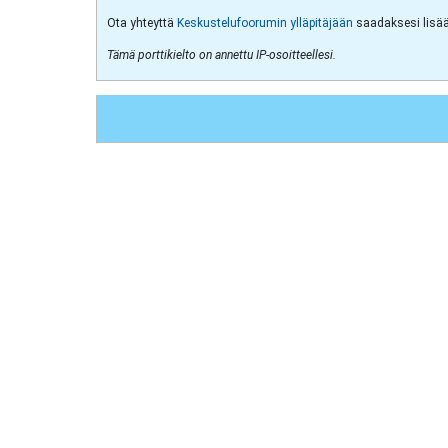
Ota yhteyttä
Keskustelufoorumin ylläpitäjään
saadaksesi lisää 
Tämä porttikielto on annettu IP-osoitteellesi.