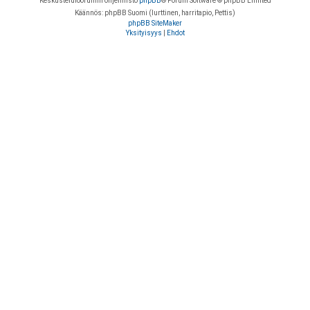
Keskustelufoorumin ohjelmisto
phpBB
® Forum Software © phpBB Limited
Käännös: phpBB Suomi (lurttinen, harritapio, Pettis)
phpBB SiteMaker
Yksityisyys
|
Ehdot