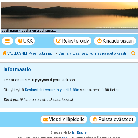
VAELLUSNET -
Vaellusturinat II
Keskustelua vaeltamisesta ja Lapista
UKK
Rekisteröidy
Kirjaudu sisään
E
VAELLUSNET - Vaellusturinat II
Vaella virtuaalisesti kunnes pääset oikeasti
t
s
Informaatio
i
Teidät on asetettu
pysyvästi
porttikieltoon.
Ota yhteyttä
Keskustelufoorumin ylläpitäjään
saadaksesi lisää tietoa.
Tämä porttikielto on annettu IP-osoitteellesi.
Viesti Ylläpidolle
Poista evästeet
Breeze style by
Ian Bradley