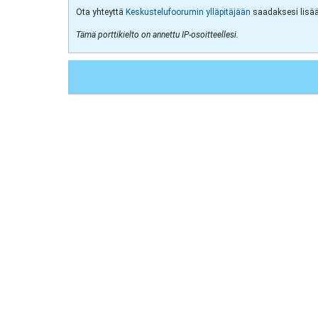
Ota yhteyttä
Keskustelufoorumin ylläpitäjään
saadaksesi lisää 
Tämä porttikielto on annettu IP-osoitteellesi.