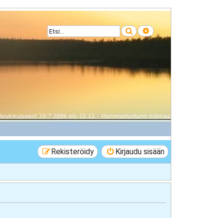
Etsi
Tarkennettu haku
Rekisteröidy
Kirjaudu sisään