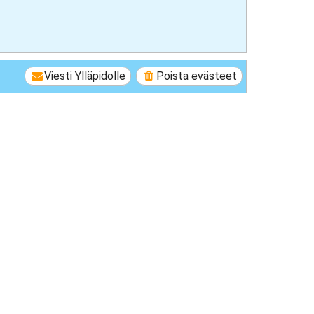
Viesti Ylläpidolle
Poista evästeet