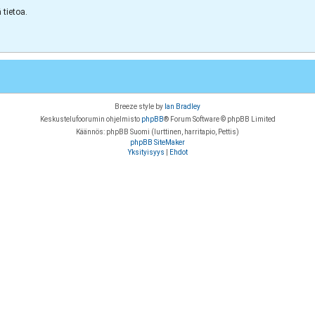
tietoa.
Breeze style by
Ian Bradley
Keskustelufoorumin ohjelmisto
phpBB
® Forum Software © phpBB Limited
Käännös: phpBB Suomi (lurttinen, harritapio, Pettis)
phpBB SiteMaker
Yksityisyys
|
Ehdot