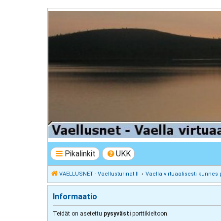
VAELLUSNET - Vaellusturinat II
Keskustelua vaeltamisesta ja Lapista
Pikalinkit
UKK
VAELLUSNET - Vaellusturinat II
Vaella virtuaalisesti kunnes 
Informaatio
Teidät on asetettu
pysyvästi
porttikieltoon.