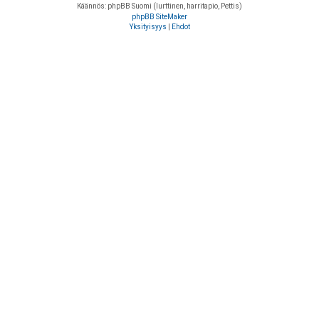
Käännös: phpBB Suomi (lurttinen, harritapio, Pettis)
phpBB SiteMaker
Yksityisyys
|
Ehdot