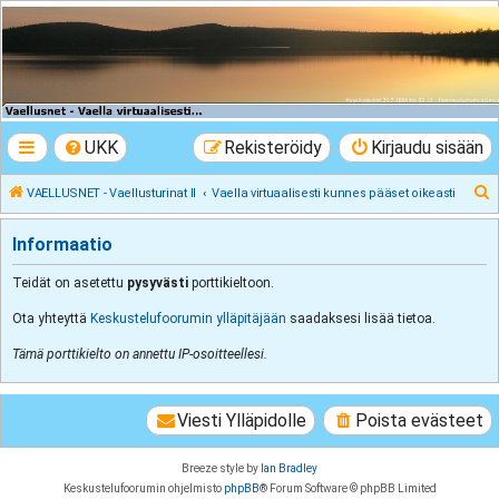
VAELLUSNET -
Vaellusturinat II
Keskustelua vaeltamisesta ja Lapista
UKK
Rekisteröidy
Kirjaudu sisään
E
VAELLUSNET - Vaellusturinat II
Vaella virtuaalisesti kunnes pääset oikeasti
t
Informaatio
s
i
Teidät on asetettu
pysyvästi
porttikieltoon.
Ota yhteyttä
Keskustelufoorumin ylläpitäjään
saadaksesi lisää tietoa.
Tämä porttikielto on annettu IP-osoitteellesi.
Viesti Ylläpidolle
Poista evästeet
Breeze style by
Ian Bradley
Keskustelufoorumin ohjelmisto
phpBB
® Forum Software © phpBB Limited