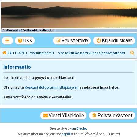
VAELLUSNET -
Vaellusturinat II
Keskustelua vaeltamisesta ja Lapista
UKK
Rekisteröidy
Kirjaudu sisään
E
VAELLUSNET - Vaellusturinat II
Vaella virtuaalisesti kunnes pääset oikeasti
t
Informaatio
s
i
Teidät on asetettu
pysyvästi
porttikieltoon.
Ota yhteyttä
Keskustelufoorumin ylläpitäjään
saadaksesi lisää tietoa.
Tämä porttikielto on annettu IP-osoitteellesi.
Viesti Ylläpidolle
Poista evästeet
Breeze style by
Ian Bradley
Keskustelufoorumin ohjelmisto
phpBB
® Forum Software © phpBB Limited