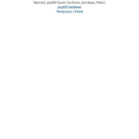
Käännös: phpBB Suomi (lurttinen, harritapio, Pettis)
phpBB SiteMaker
Yksityisyys
|
Ehdot