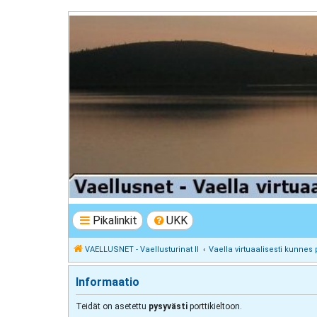
VAELLUSNET - Vaellusturinat II
Keskustelua vaeltamisesta ja Lapista
Pikalinkit
UKK
VAELLUSNET - Vaellusturinat II
Vaella virtuaalisesti kunnes 
Informaatio
Teidät on asetettu
pysyvästi
porttikieltoon.