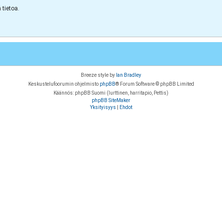
tietoa.
Breeze style by
Ian Bradley
Keskustelufoorumin ohjelmisto
phpBB
® Forum Software © phpBB Limited
Käännös: phpBB Suomi (lurttinen, harritapio, Pettis)
phpBB SiteMaker
Yksityisyys
|
Ehdot