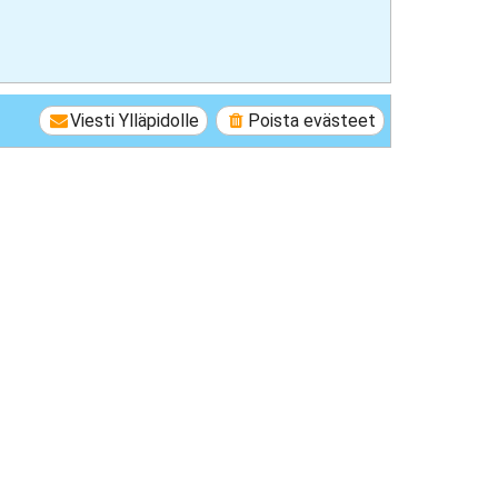
Viesti Ylläpidolle
Poista evästeet