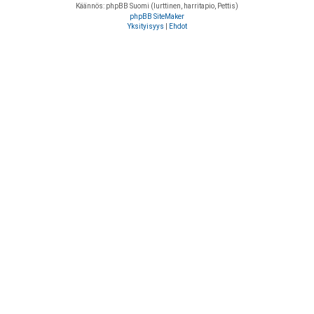
Käännös: phpBB Suomi (lurttinen, harritapio, Pettis)
phpBB SiteMaker
Yksityisyys
|
Ehdot