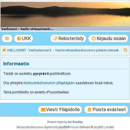
VAELLUSNET -
Vaellusturinat II
Keskustelua vaeltamisesta ja Lapista
UKK
Rekisteröidy
Kirjaudu sisään
E
VAELLUSNET - Vaellusturinat II
Vaella virtuaalisesti kunnes pääset oikeasti
t
Informaatio
s
i
Teidät on asetettu
pysyvästi
porttikieltoon.
Ota yhteyttä
Keskustelufoorumin ylläpitäjään
saadaksesi lisää tietoa.
Tämä porttikielto on annettu IP-osoitteellesi.
Viesti Ylläpidolle
Poista evästeet
Breeze style by
Ian Bradley
Keskustelufoorumin ohjelmisto
phpBB
® Forum Software © phpBB Limited