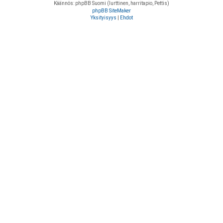
Käännös: phpBB Suomi (lurttinen, harritapio, Pettis)
phpBB SiteMaker
Yksityisyys
|
Ehdot