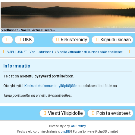
VAELLUSNET -
Vaellusturinat II
Keskustelua vaeltamisesta ja Lapista
UKK
Rekisteröidy
Kirjaudu sisään
E
VAELLUSNET - Vaellusturinat II
Vaella virtuaalisesti kunnes pääset oikeasti
t
Informaatio
s
i
Teidät on asetettu
pysyvästi
porttikieltoon.
Ota yhteyttä
Keskustelufoorumin ylläpitäjään
saadaksesi lisää tietoa.
Tämä porttikielto on annettu IP-osoitteellesi.
Viesti Ylläpidolle
Poista evästeet
Breeze style by
Ian Bradley
Keskustelufoorumin ohjelmisto
phpBB
® Forum Software © phpBB Limited