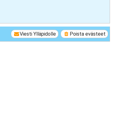
Viesti Ylläpidolle
Poista evästeet