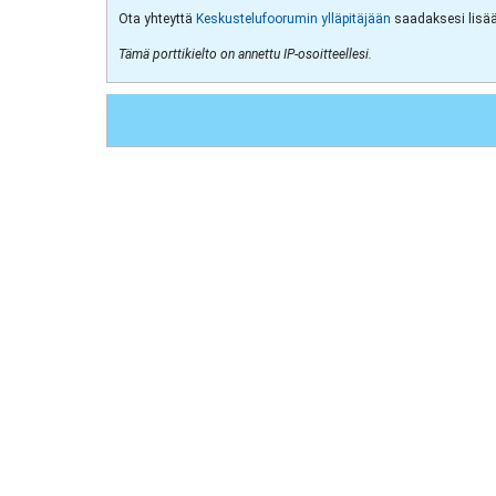
Ota yhteyttä
Keskustelufoorumin ylläpitäjään
saadaksesi lisää 
Tämä porttikielto on annettu IP-osoitteellesi.