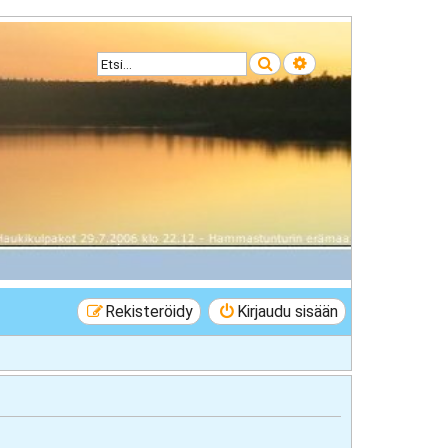
Etsi
Tarkennettu haku
Rekisteröidy
Kirjaudu sisään