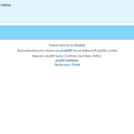
tietoa.
Breeze style by
Ian Bradley
Keskustelufoorumin ohjelmisto
phpBB
® Forum Software © phpBB Limited
Käännös: phpBB Suomi (lurttinen, harritapio, Pettis)
phpBB SiteMaker
Yksityisyys
|
Ehdot