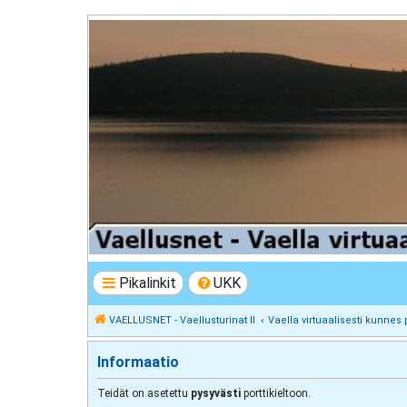
VAELLUSNET - Vaellusturinat II
Keskustelua vaeltamisesta ja Lapista
Pikalinkit
UKK
VAELLUSNET - Vaellusturinat II
Vaella virtuaalisesti kunnes 
Informaatio
Teidät on asetettu
pysyvästi
porttikieltoon.