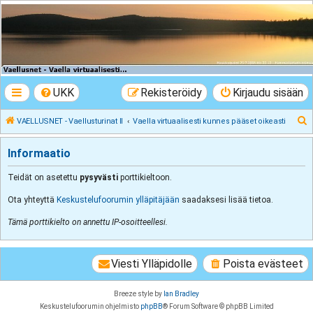
VAELLUSNET -
Vaellusturinat II
Keskustelua vaeltamisesta ja Lapista
UKK
Rekisteröidy
Kirjaudu sisään
E
VAELLUSNET - Vaellusturinat II
Vaella virtuaalisesti kunnes pääset oikeasti
t
Informaatio
s
i
Teidät on asetettu
pysyvästi
porttikieltoon.
Ota yhteyttä
Keskustelufoorumin ylläpitäjään
saadaksesi lisää tietoa.
Tämä porttikielto on annettu IP-osoitteellesi.
Viesti Ylläpidolle
Poista evästeet
Breeze style by
Ian Bradley
Keskustelufoorumin ohjelmisto
phpBB
® Forum Software © phpBB Limited