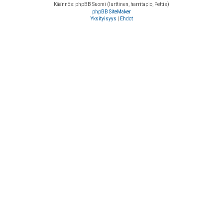
Käännös: phpBB Suomi (lurttinen, harritapio, Pettis)
phpBB SiteMaker
Yksityisyys
|
Ehdot