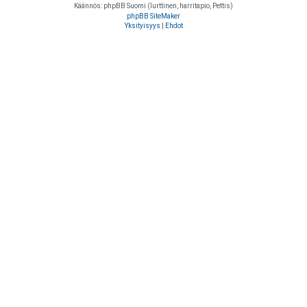
Käännös: phpBB Suomi (lurttinen, harritapio, Pettis)
phpBB SiteMaker
Yksityisyys
|
Ehdot