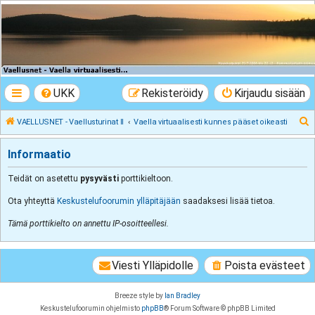
VAELLUSNET -
Vaellusturinat II
Keskustelua vaeltamisesta ja Lapista
UKK
Rekisteröidy
Kirjaudu sisään
E
VAELLUSNET - Vaellusturinat II
Vaella virtuaalisesti kunnes pääset oikeasti
t
Informaatio
s
i
Teidät on asetettu
pysyvästi
porttikieltoon.
Ota yhteyttä
Keskustelufoorumin ylläpitäjään
saadaksesi lisää tietoa.
Tämä porttikielto on annettu IP-osoitteellesi.
Viesti Ylläpidolle
Poista evästeet
Breeze style by
Ian Bradley
Keskustelufoorumin ohjelmisto
phpBB
® Forum Software © phpBB Limited