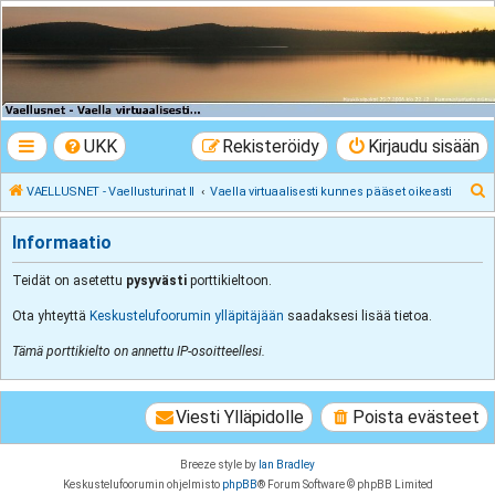
VAELLUSNET -
Vaellusturinat II
Keskustelua vaeltamisesta ja Lapista
UKK
Rekisteröidy
Kirjaudu sisään
E
VAELLUSNET - Vaellusturinat II
Vaella virtuaalisesti kunnes pääset oikeasti
t
Informaatio
s
i
Teidät on asetettu
pysyvästi
porttikieltoon.
Ota yhteyttä
Keskustelufoorumin ylläpitäjään
saadaksesi lisää tietoa.
Tämä porttikielto on annettu IP-osoitteellesi.
Viesti Ylläpidolle
Poista evästeet
Breeze style by
Ian Bradley
Keskustelufoorumin ohjelmisto
phpBB
® Forum Software © phpBB Limited