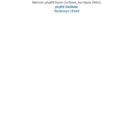
Käännös: phpBB Suomi (lurttinen, harritapio, Pettis)
phpBB SiteMaker
Yksityisyys
|
Ehdot