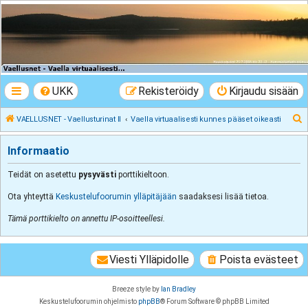
VAELLUSNET -
Vaellusturinat II
Keskustelua vaeltamisesta ja Lapista
UKK
Rekisteröidy
Kirjaudu sisään
E
VAELLUSNET - Vaellusturinat II
Vaella virtuaalisesti kunnes pääset oikeasti
t
Informaatio
s
i
Teidät on asetettu
pysyvästi
porttikieltoon.
Ota yhteyttä
Keskustelufoorumin ylläpitäjään
saadaksesi lisää tietoa.
Tämä porttikielto on annettu IP-osoitteellesi.
Viesti Ylläpidolle
Poista evästeet
Breeze style by
Ian Bradley
Keskustelufoorumin ohjelmisto
phpBB
® Forum Software © phpBB Limited