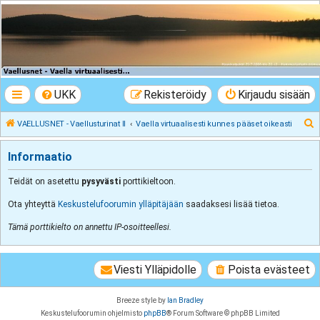
VAELLUSNET -
Vaellusturinat II
Keskustelua vaeltamisesta ja Lapista
UKK
Rekisteröidy
Kirjaudu sisään
E
VAELLUSNET - Vaellusturinat II
Vaella virtuaalisesti kunnes pääset oikeasti
t
Informaatio
s
i
Teidät on asetettu
pysyvästi
porttikieltoon.
Ota yhteyttä
Keskustelufoorumin ylläpitäjään
saadaksesi lisää tietoa.
Tämä porttikielto on annettu IP-osoitteellesi.
Viesti Ylläpidolle
Poista evästeet
Breeze style by
Ian Bradley
Keskustelufoorumin ohjelmisto
phpBB
® Forum Software © phpBB Limited