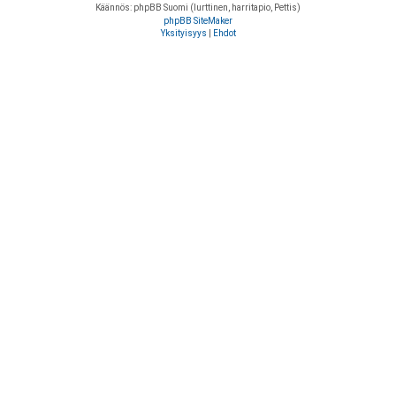
Käännös: phpBB Suomi (lurttinen, harritapio, Pettis)
phpBB SiteMaker
Yksityisyys
|
Ehdot