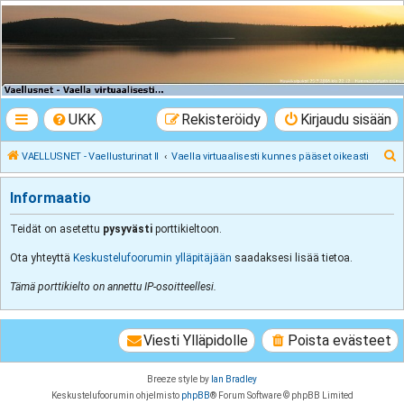
VAELLUSNET -
Vaellusturinat II
Keskustelua vaeltamisesta ja Lapista
UKK
Rekisteröidy
Kirjaudu sisään
E
VAELLUSNET - Vaellusturinat II
Vaella virtuaalisesti kunnes pääset oikeasti
t
Informaatio
s
i
Teidät on asetettu
pysyvästi
porttikieltoon.
Ota yhteyttä
Keskustelufoorumin ylläpitäjään
saadaksesi lisää tietoa.
Tämä porttikielto on annettu IP-osoitteellesi.
Viesti Ylläpidolle
Poista evästeet
Breeze style by
Ian Bradley
Keskustelufoorumin ohjelmisto
phpBB
® Forum Software © phpBB Limited