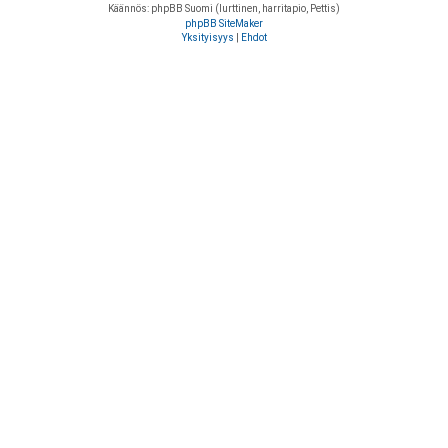
Käännös: phpBB Suomi (lurttinen, harritapio, Pettis)
phpBB SiteMaker
Yksityisyys
|
Ehdot