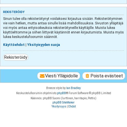
REKISTERÖIDY
Sinun tulee olla rekisteröitynyt voidaksesi kirjautua sisään. Rekisteröityminen
vie vain hetken, mutta antaa sinulle lisää mahdollisuuksia. Sivuston ylläpitäjä
voi myös antaa erityisoikeuksia rekisteröityneille käyttäjille. Muista lukea
käyttöehtomme ja siihen liittyvät käytännöt ennen kirjautumista. Muista myös
lukea keskustelufoorumin säännöt.
Käyttöehdot
|
Yksityisyyden suoja
Rekisteröidy
Viesti Ylläpidolle
Poista evästeet
Breeze style by
Ian Bradley
Keskustelufoorumin ohjelmisto
phpBB
® Forum Software © phpBB Limited
Käännös: phpBB Suomi (lurttinen, harritapio, Pettis)
phpBB SiteMaker
Yksityisyys
|
Ehdot