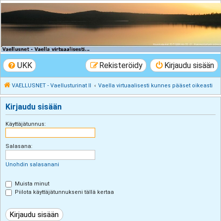
VAELLUSNET -
Vaellusturinat II
Keskustelua vaeltamisesta ja Lapista
UKK
Rekisteröidy
Kirjaudu sisään
VAELLUSNET - Vaellusturinat II
Vaella virtuaalisesti kunnes pääset oikeasti
Kirjaudu sisään
Käyttäjätunnus:
Salasana:
Unohdin salasanani
Muista minut
Piilota käyttäjätunnukseni tällä kertaa