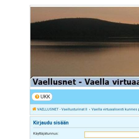
VAELLUSNET - Vaellusturinat II
Keskustelua vaeltamisesta ja Lapista
UKK
VAELLUSNET - Vaellusturinat II
Vaella virtuaalisesti kunnes 
Kirjaudu sisään
Käyttäjätunnus: