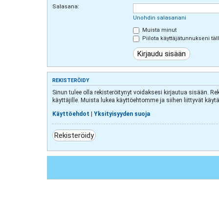
Salasana:
Unohdin salasanani
Muista minut
Piilota käyttäjätunnukseni täl
REKISTERÖIDY
Sinun tulee olla rekisteröitynyt voidaksesi kirjautua sisään. Re
käyttäjille. Muista lukea käyttöehtomme ja siihen liittyvät k
Käyttöehdot
|
Yksityisyyden suoja
Rekisteröidy