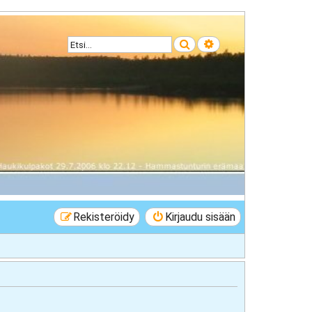
Etsi
Tarkennettu haku
Rekisteröidy
Kirjaudu sisään