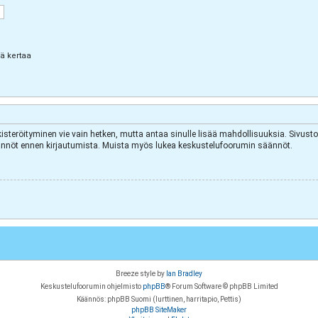
lä kertaa
kisteröityminen vie vain hetken, mutta antaa sinulle lisää mahdollisuuksia. Sivuston
äytännöt ennen kirjautumista. Muista myös lukea keskustelufoorumin säännöt.
Breeze style by
Ian Bradley
Keskustelufoorumin ohjelmisto
phpBB
® Forum Software © phpBB Limited
Käännös: phpBB Suomi (lurttinen, harritapio, Pettis)
phpBB SiteMaker