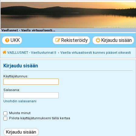
VAELLUSNET -
Vaellusturinat II
Keskustelua vaeltamisesta ja Lapista
UKK
Rekisteröidy
Kirjaudu sisään
VAELLUSNET - Vaellusturinat II
Vaella virtuaalisesti kunnes pääset oikeasti
Kirjaudu sisään
Käyttäjätunnus:
Salasana:
Unohdin salasanani
Muista minut
Piilota käyttäjätunnukseni tällä kertaa