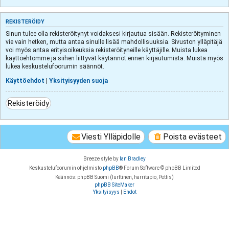
REKISTERÖIDY
Sinun tulee olla rekisteröitynyt voidaksesi kirjautua sisään. Rekisteröityminen
vie vain hetken, mutta antaa sinulle lisää mahdollisuuksia. Sivuston ylläpitäjä
voi myös antaa erityisoikeuksia rekisteröityneille käyttäjille. Muista lukea
käyttöehtomme ja siihen liittyvät käytännöt ennen kirjautumista. Muista myös
lukea keskustelufoorumin säännöt.
Käyttöehdot
|
Yksityisyyden suoja
Rekisteröidy
Viesti Ylläpidolle
Poista evästeet
Breeze style by
Ian Bradley
Keskustelufoorumin ohjelmisto
phpBB
® Forum Software © phpBB Limited
Käännös: phpBB Suomi (lurttinen, harritapio, Pettis)
phpBB SiteMaker
Yksityisyys
|
Ehdot