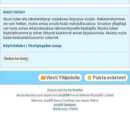
REKISTERÖIDY
Sinun tulee olla rekisteröitynyt voidaksesi kirjautua sisään. Rekisteröityminen
vie vain hetken, mutta antaa sinulle lisää mahdollisuuksia. Sivuston ylläpitäjä
voi myös antaa erityisoikeuksia rekisteröityneille käyttäjille. Muista lukea
käyttöehtomme ja siihen liittyvät käytännöt ennen kirjautumista. Muista myös
lukea keskustelufoorumin säännöt.
Käyttöehdot
|
Yksityisyyden suoja
Rekisteröidy
Viesti Ylläpidolle
Poista evästeet
Breeze style by
Ian Bradley
Keskustelufoorumin ohjelmisto
phpBB
® Forum Software © phpBB Limited
Käännös: phpBB Suomi (lurttinen, harritapio, Pettis)
phpBB SiteMaker
Yksityisyys
|
Ehdot