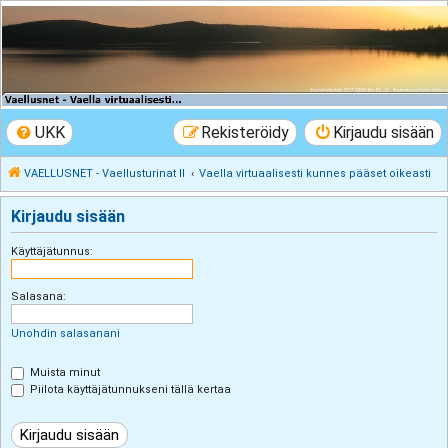
VAELLUSNET -
Vaellusturinat II
Keskustelua vaeltamisesta ja Lapista
UKK
Rekisteröidy
Kirjaudu sisään
VAELLUSNET - Vaellusturinat II
Vaella virtuaalisesti kunnes pääset oikeasti
Kirjaudu sisään
Käyttäjätunnus:
Salasana:
Unohdin salasanani
Muista minut
Piilota käyttäjätunnukseni tällä kertaa