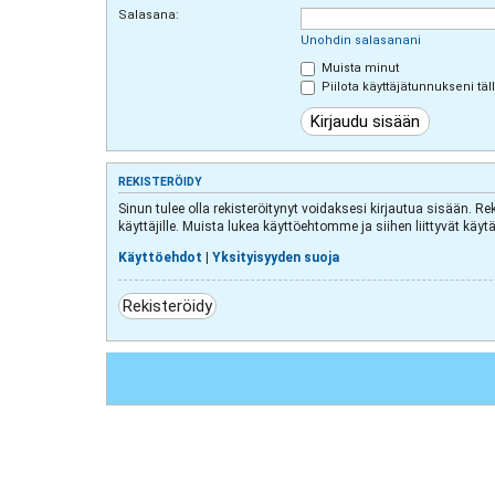
Salasana:
Unohdin salasanani
Muista minut
Piilota käyttäjätunnukseni täl
REKISTERÖIDY
Sinun tulee olla rekisteröitynyt voidaksesi kirjautua sisään. Re
käyttäjille. Muista lukea käyttöehtomme ja siihen liittyvät k
Käyttöehdot
|
Yksityisyyden suoja
Rekisteröidy