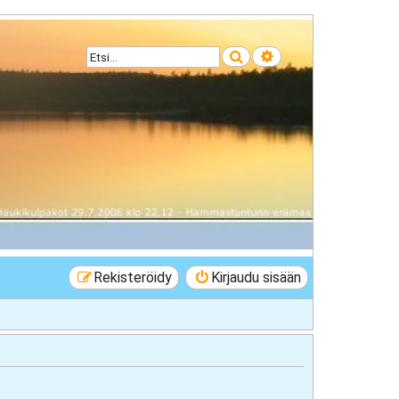
Etsi
Tarkennettu haku
Rekisteröidy
Kirjaudu sisään