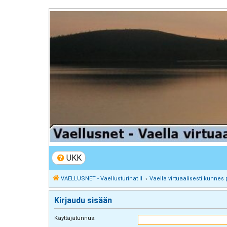
VAELLUSNET - Vaellusturinat II
Keskustelua vaeltamisesta ja Lapista
UKK
VAELLUSNET - Vaellusturinat II
Vaella virtuaalisesti kunnes 
Kirjaudu sisään
Käyttäjätunnus: