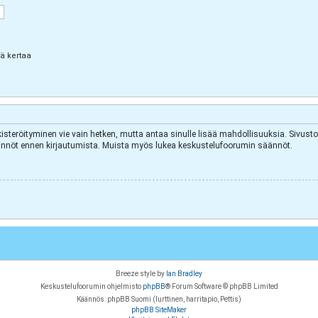
lä kertaa
kisteröityminen vie vain hetken, mutta antaa sinulle lisää mahdollisuuksia. Sivuston
äytännöt ennen kirjautumista. Muista myös lukea keskustelufoorumin säännöt.
Breeze style by
Ian Bradley
Keskustelufoorumin ohjelmisto
phpBB
® Forum Software © phpBB Limited
Käännös: phpBB Suomi (lurttinen, harritapio, Pettis)
phpBB SiteMaker