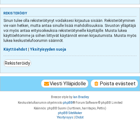
REKISTERÖIDY
Sinun tulee olla rekisteröitynyt voidaksesi kirjautua sisään. Rekisteröityminen
vie vain hetken, mutta antaa sinulle lisää mahdollisuuksia. Sivuston ylläpitäjä
voi myös antaa erityisoikeuksia rekisteröityneille käyttäjille. Muista lukea
käyttöehtomme ja siihen liittyvät käytännöt ennen kirjautumista. Muista myös
lukea keskustelufoorumin säännöt.
Käyttöehdot
|
Yksityisyyden suoja
Rekisteröidy
Viesti Ylläpidolle
Poista evästeet
Breeze style by
Ian Bradley
Keskustelufoorumin ohjelmisto
phpBB
® Forum Software © phpBB Limited
Käännös: phpBB Suomi (lurttinen, harritapio, Pettis)
phpBB SiteMaker
Yksityisyys
|
Ehdot