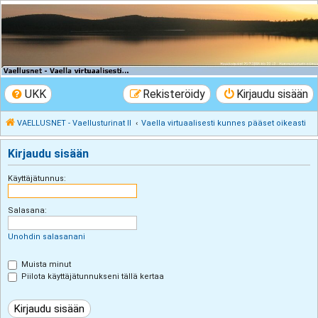
VAELLUSNET -
Vaellusturinat II
Keskustelua vaeltamisesta ja Lapista
UKK
Rekisteröidy
Kirjaudu sisään
VAELLUSNET - Vaellusturinat II
Vaella virtuaalisesti kunnes pääset oikeasti
Kirjaudu sisään
Käyttäjätunnus:
Salasana:
Unohdin salasanani
Muista minut
Piilota käyttäjätunnukseni tällä kertaa