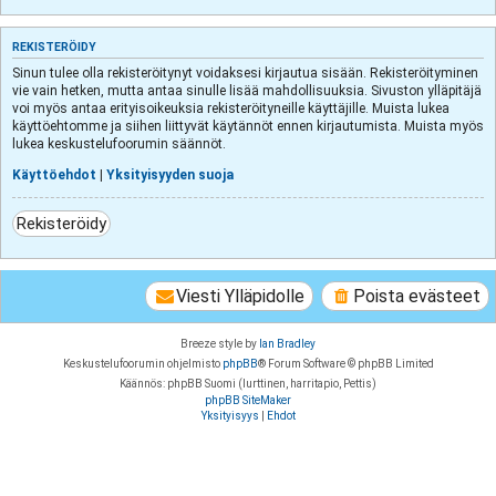
REKISTERÖIDY
Sinun tulee olla rekisteröitynyt voidaksesi kirjautua sisään. Rekisteröityminen
vie vain hetken, mutta antaa sinulle lisää mahdollisuuksia. Sivuston ylläpitäjä
voi myös antaa erityisoikeuksia rekisteröityneille käyttäjille. Muista lukea
käyttöehtomme ja siihen liittyvät käytännöt ennen kirjautumista. Muista myös
lukea keskustelufoorumin säännöt.
Käyttöehdot
|
Yksityisyyden suoja
Rekisteröidy
Viesti Ylläpidolle
Poista evästeet
Breeze style by
Ian Bradley
Keskustelufoorumin ohjelmisto
phpBB
® Forum Software © phpBB Limited
Käännös: phpBB Suomi (lurttinen, harritapio, Pettis)
phpBB SiteMaker
Yksityisyys
|
Ehdot