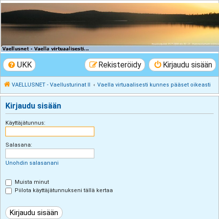
VAELLUSNET -
Vaellusturinat II
Keskustelua vaeltamisesta ja Lapista
UKK
Rekisteröidy
Kirjaudu sisään
VAELLUSNET - Vaellusturinat II
Vaella virtuaalisesti kunnes pääset oikeasti
Kirjaudu sisään
Käyttäjätunnus:
Salasana:
Unohdin salasanani
Muista minut
Piilota käyttäjätunnukseni tällä kertaa