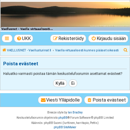
VAELLUSNET -
Vaellusturinat II
Keskustelua vaeltamisesta ja Lapista
UKK
Rekisteröidy
Kirjaudu sisään
E
VAELLUSNET - Vaellusturinat II
Vaella virtuaalisesti kunnes pääset oikeasti
t
Poista evästeet
s
i
Haluatko varmasti poistaa tämän keskustelufoorumin asettamat evästeet?
Viesti Ylläpidolle
Poista evästeet
Breeze style by
Ian Bradley
Keskustelufoorumin ohjelmisto
phpBB
® Forum Software © phpBB Limited
Käännös: phpBB Suomi (lurttinen, harritapio, Pettis)
phpBB SiteMaker