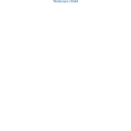
Yksityisyys
|
Ehdot