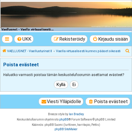
VAELLUSNET -
Vaellusturinat II
Keskustelua vaeltamisesta ja Lapista
UKK
Rekisteröidy
Kirjaudu sisään
E
VAELLUSNET - Vaellusturinat II
Vaella virtuaalisesti kunnes pääset oikeasti
t
Poista evästeet
s
i
Haluatko varmasti poistaa tämän keskustelufoorumin asettamat evästeet?
Viesti Ylläpidolle
Poista evästeet
Breeze style by
Ian Bradley
Keskustelufoorumin ohjelmisto
phpBB
® Forum Software © phpBB Limited
Käännös: phpBB Suomi (lurttinen, harritapio, Pettis)
phpBB SiteMaker