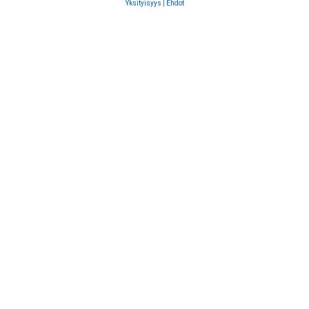
Yksityisyys
|
Ehdot