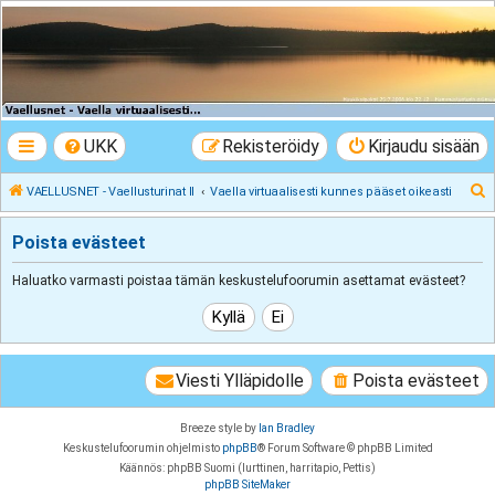
VAELLUSNET -
Vaellusturinat II
Keskustelua vaeltamisesta ja Lapista
UKK
Rekisteröidy
Kirjaudu sisään
E
VAELLUSNET - Vaellusturinat II
Vaella virtuaalisesti kunnes pääset oikeasti
t
Poista evästeet
s
i
Haluatko varmasti poistaa tämän keskustelufoorumin asettamat evästeet?
Viesti Ylläpidolle
Poista evästeet
Breeze style by
Ian Bradley
Keskustelufoorumin ohjelmisto
phpBB
® Forum Software © phpBB Limited
Käännös: phpBB Suomi (lurttinen, harritapio, Pettis)
phpBB SiteMaker