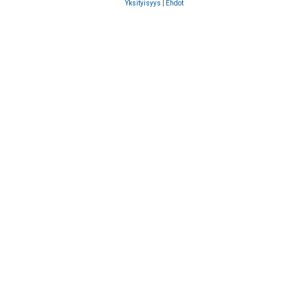
Yksityisyys
|
Ehdot