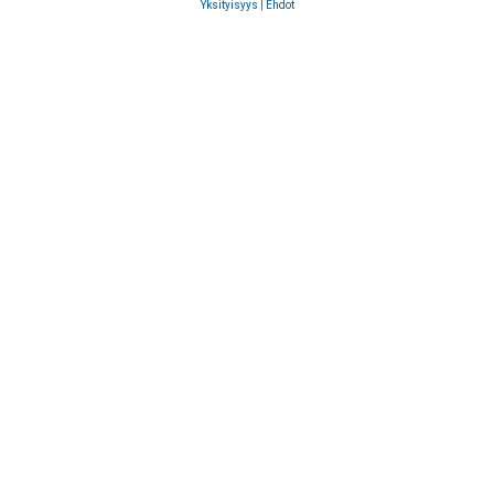
Yksityisyys
|
Ehdot