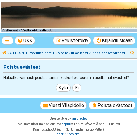
VAELLUSNET -
Vaellusturinat II
Keskustelua vaeltamisesta ja Lapista
UKK
Rekisteröidy
Kirjaudu sisään
E
VAELLUSNET - Vaellusturinat II
Vaella virtuaalisesti kunnes pääset oikeasti
t
Poista evästeet
s
i
Haluatko varmasti poistaa tämän keskustelufoorumin asettamat evästeet?
Viesti Ylläpidolle
Poista evästeet
Breeze style by
Ian Bradley
Keskustelufoorumin ohjelmisto
phpBB
® Forum Software © phpBB Limited
Käännös: phpBB Suomi (lurttinen, harritapio, Pettis)
phpBB SiteMaker