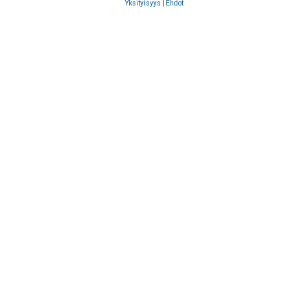
Yksityisyys
|
Ehdot