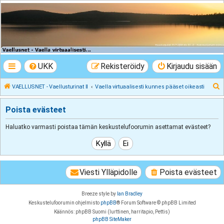
VAELLUSNET -
Vaellusturinat II
Keskustelua vaeltamisesta ja Lapista
UKK
Rekisteröidy
Kirjaudu sisään
E
VAELLUSNET - Vaellusturinat II
Vaella virtuaalisesti kunnes pääset oikeasti
t
Poista evästeet
s
i
Haluatko varmasti poistaa tämän keskustelufoorumin asettamat evästeet?
Viesti Ylläpidolle
Poista evästeet
Breeze style by
Ian Bradley
Keskustelufoorumin ohjelmisto
phpBB
® Forum Software © phpBB Limited
Käännös: phpBB Suomi (lurttinen, harritapio, Pettis)
phpBB SiteMaker