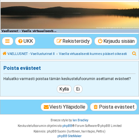
VAELLUSNET -
Vaellusturinat II
Keskustelua vaeltamisesta ja Lapista
UKK
Rekisteröidy
Kirjaudu sisään
E
VAELLUSNET - Vaellusturinat II
Vaella virtuaalisesti kunnes pääset oikeasti
t
Poista evästeet
s
i
Haluatko varmasti poistaa tämän keskustelufoorumin asettamat evästeet?
Viesti Ylläpidolle
Poista evästeet
Breeze style by
Ian Bradley
Keskustelufoorumin ohjelmisto
phpBB
® Forum Software © phpBB Limited
Käännös: phpBB Suomi (lurttinen, harritapio, Pettis)
phpBB SiteMaker