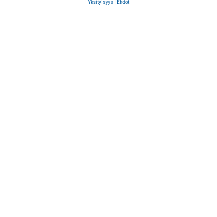
Yksityisyys
|
Ehdot