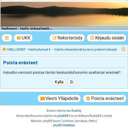
VAELLUSNET -
Vaellusturinat II
Keskustelua vaeltamisesta ja Lapista
UKK
Rekisteröidy
Kirjaudu sisään
E
VAELLUSNET - Vaellusturinat II
Vaella virtuaalisesti kunnes pääset oikeasti
t
Poista evästeet
s
i
Haluatko varmasti poistaa tämän keskustelufoorumin asettamat evästeet?
Viesti Ylläpidolle
Poista evästeet
Breeze style by
Ian Bradley
Keskustelufoorumin ohjelmisto
phpBB
® Forum Software © phpBB Limited
Käännös: phpBB Suomi (lurttinen, harritapio, Pettis)
phpBB SiteMaker