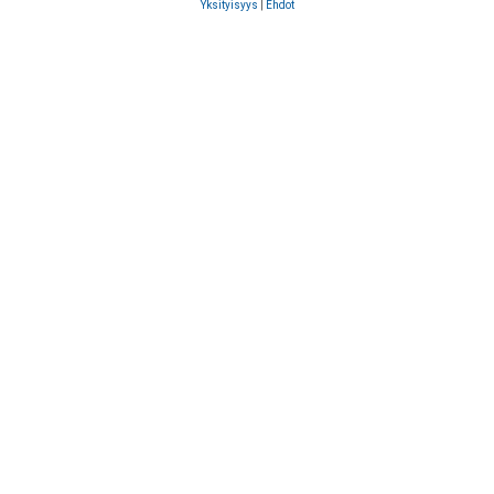
Yksityisyys
|
Ehdot