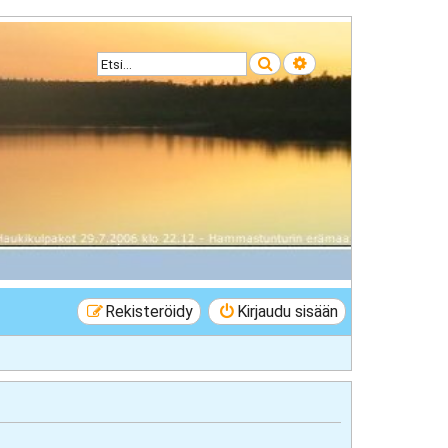
Etsi
Tarkennettu haku
Rekisteröidy
Kirjaudu sisään