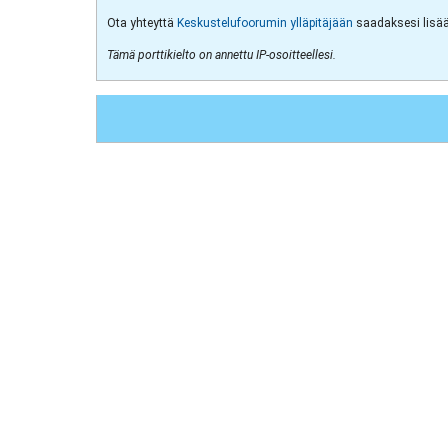
Ota yhteyttä
Keskustelufoorumin ylläpitäjään
saadaksesi lisää 
Tämä porttikielto on annettu IP-osoitteellesi.