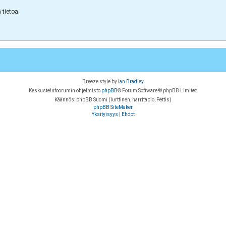
tietoa.
Breeze style by
Ian Bradley
Keskustelufoorumin ohjelmisto
phpBB
® Forum Software © phpBB Limited
Käännös: phpBB Suomi (lurttinen, harritapio, Pettis)
phpBB SiteMaker
Yksityisyys
|
Ehdot