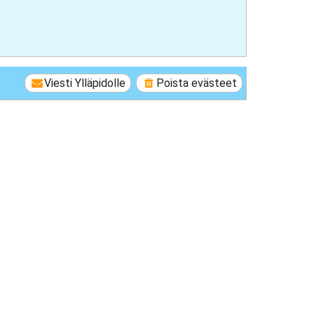
Viesti Ylläpidolle
Poista evästeet