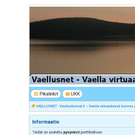
VAELLUSNET - Vaellusturinat II
Keskustelua vaeltamisesta ja Lapista
Pikalinkit
UKK
VAELLUSNET - Vaellusturinat II
Vaella virtuaalisesti kunnes 
Informaatio
Teidät on asetettu
pysyvästi
porttikieltoon.