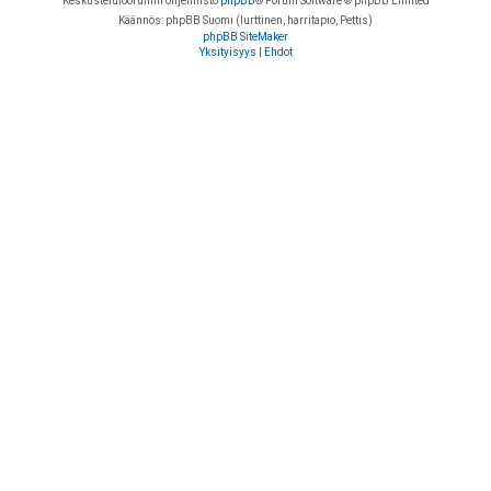
Keskustelufoorumin ohjelmisto
phpBB
® Forum Software © phpBB Limited
Käännös: phpBB Suomi (lurttinen, harritapio, Pettis)
phpBB SiteMaker
Yksityisyys
|
Ehdot