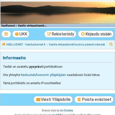
VAELLUSNET -
Vaellusturinat II
Keskustelua vaeltamisesta ja Lapista
UKK
Rekisteröidy
Kirjaudu sisään
E
VAELLUSNET - Vaellusturinat II
Vaella virtuaalisesti kunnes pääset oikeasti
t
s
Informaatio
i
Teidät on asetettu
pysyvästi
porttikieltoon.
Ota yhteyttä
Keskustelufoorumin ylläpitäjään
saadaksesi lisää tietoa.
Tämä porttikielto on annettu IP-osoitteellesi.
Viesti Ylläpidolle
Poista evästeet
Breeze style by
Ian Bradley