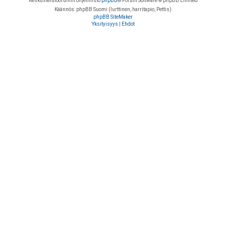
Keskustelufoorumin ohjelmisto
phpBB
® Forum Software © phpBB Limited
Käännös: phpBB Suomi (lurttinen, harritapio, Pettis)
phpBB SiteMaker
Yksityisyys
|
Ehdot