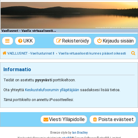
VAELLUSNET -
Vaellusturinat II
Keskustelua vaeltamisesta ja Lapista
UKK
Rekisteröidy
Kirjaudu sisään
E
VAELLUSNET - Vaellusturinat II
Vaella virtuaalisesti kunnes pääset oikeasti
t
s
Informaatio
i
Teidät on asetettu
pysyvästi
porttikieltoon.
Ota yhteyttä
Keskustelufoorumin ylläpitäjään
saadaksesi lisää tietoa.
Tämä porttikielto on annettu IP-osoitteellesi.
Viesti Ylläpidolle
Poista evästeet
Breeze style by
Ian Bradley