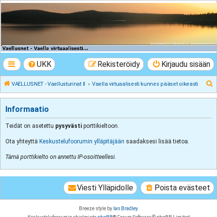
VAELLUSNET -
Vaellusturinat II
Keskustelua vaeltamisesta ja Lapista
UKK
Rekisteröidy
Kirjaudu sisään
E
VAELLUSNET - Vaellusturinat II
Vaella virtuaalisesti kunnes pääset oikeasti
t
s
Informaatio
i
Teidät on asetettu
pysyvästi
porttikieltoon.
Ota yhteyttä
Keskustelufoorumin ylläpitäjään
saadaksesi lisää tietoa.
Tämä porttikielto on annettu IP-osoitteellesi.
Viesti Ylläpidolle
Poista evästeet
Breeze style by
Ian Bradley