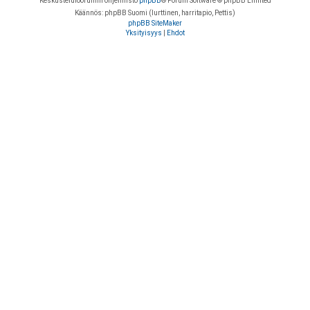
Keskustelufoorumin ohjelmisto
phpBB
® Forum Software © phpBB Limited
Käännös: phpBB Suomi (lurttinen, harritapio, Pettis)
phpBB SiteMaker
Yksityisyys
|
Ehdot