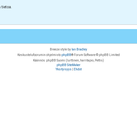
tietoa.
Breeze style by
Ian Bradley
Keskustelufoorumin ohjelmisto
phpBB
® Forum Software © phpBB Limited
Käännös: phpBB Suomi (lurttinen, harritapio, Pettis)
phpBB SiteMaker
Yksityisyys
|
Ehdot