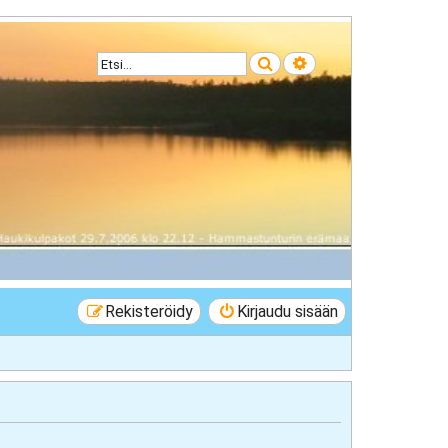
Etsi
Tarkennettu haku
Rekisteröidy
Kirjaudu sisään