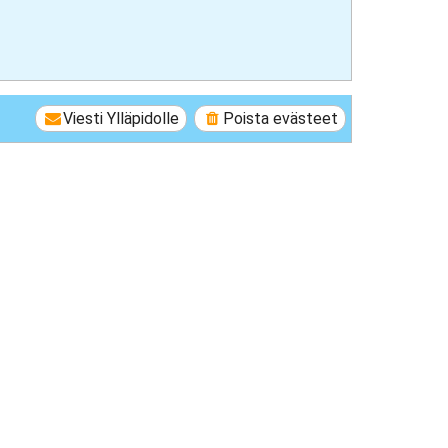
Viesti Ylläpidolle
Poista evästeet