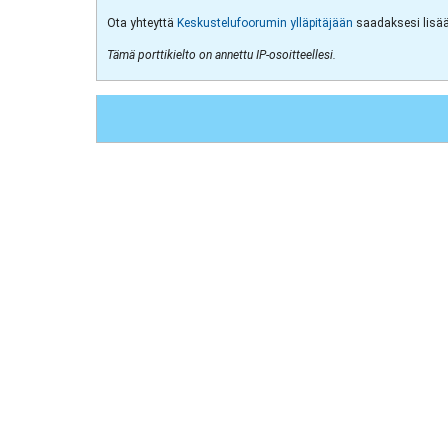
Ota yhteyttä
Keskustelufoorumin ylläpitäjään
saadaksesi lisää 
Tämä porttikielto on annettu IP-osoitteellesi.