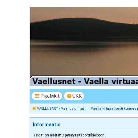
VAELLUSNET - Vaellusturinat II
Keskustelua vaeltamisesta ja Lapista
Pikalinkit
UKK
VAELLUSNET - Vaellusturinat II
Vaella virtuaalisesti kunnes 
Informaatio
Teidät on asetettu
pysyvästi
porttikieltoon.