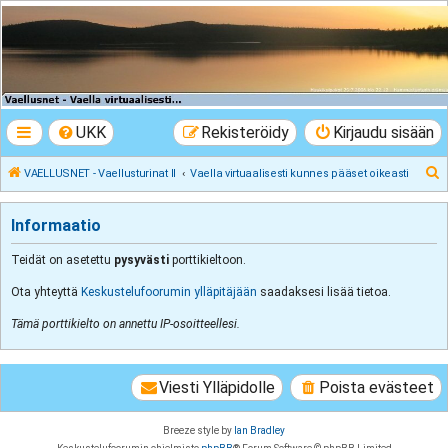
VAELLUSNET -
Vaellusturinat II
Keskustelua vaeltamisesta ja Lapista
UKK
Rekisteröidy
Kirjaudu sisään
E
VAELLUSNET - Vaellusturinat II
Vaella virtuaalisesti kunnes pääset oikeasti
t
s
Informaatio
i
Teidät on asetettu
pysyvästi
porttikieltoon.
Ota yhteyttä
Keskustelufoorumin ylläpitäjään
saadaksesi lisää tietoa.
Tämä porttikielto on annettu IP-osoitteellesi.
Viesti Ylläpidolle
Poista evästeet
Breeze style by
Ian Bradley