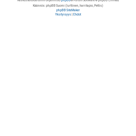
Keskustelufoorumin ohjelmisto
phpBB
® Forum Software © phpBB Limited
Käännös: phpBB Suomi (lurttinen, harritapio, Pettis)
phpBB SiteMaker
Yksityisyys
|
Ehdot