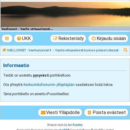
VAELLUSNET -
Vaellusturinat II
Keskustelua vaeltamisesta ja Lapista
UKK
Rekisteröidy
Kirjaudu sisään
E
VAELLUSNET - Vaellusturinat II
Vaella virtuaalisesti kunnes pääset oikeasti
t
s
Informaatio
i
Teidät on asetettu
pysyvästi
porttikieltoon.
Ota yhteyttä
Keskustelufoorumin ylläpitäjään
saadaksesi lisää tietoa.
Tämä porttikielto on annettu IP-osoitteellesi.
Viesti Ylläpidolle
Poista evästeet
Breeze style by
Ian Bradley