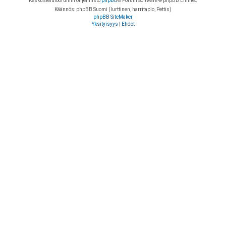
Keskustelufoorumin ohjelmisto
phpBB
® Forum Software © phpBB Limited
Käännös: phpBB Suomi (lurttinen, harritapio, Pettis)
phpBB SiteMaker
Yksityisyys
|
Ehdot