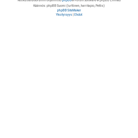
Keskustelufoorumin ohjelmisto
phpBB
® Forum Software © phpBB Limited
Käännös: phpBB Suomi (lurttinen, harritapio, Pettis)
phpBB SiteMaker
Yksityisyys
|
Ehdot