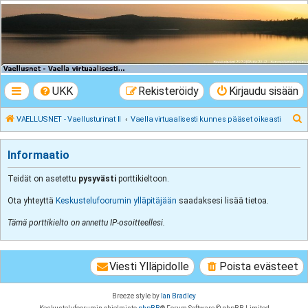
VAELLUSNET -
Vaellusturinat II
Keskustelua vaeltamisesta ja Lapista
UKK
Rekisteröidy
Kirjaudu sisään
E
VAELLUSNET - Vaellusturinat II
Vaella virtuaalisesti kunnes pääset oikeasti
t
s
Informaatio
i
Teidät on asetettu
pysyvästi
porttikieltoon.
Ota yhteyttä
Keskustelufoorumin ylläpitäjään
saadaksesi lisää tietoa.
Tämä porttikielto on annettu IP-osoitteellesi.
Viesti Ylläpidolle
Poista evästeet
Breeze style by
Ian Bradley