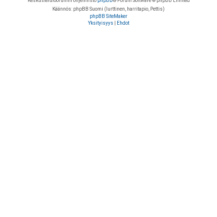
Keskustelufoorumin ohjelmisto
phpBB
® Forum Software © phpBB Limited
Käännös: phpBB Suomi (lurttinen, harritapio, Pettis)
phpBB SiteMaker
Yksityisyys
|
Ehdot