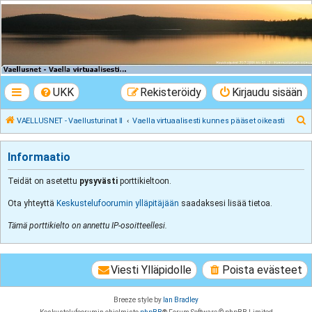
VAELLUSNET -
Vaellusturinat II
Keskustelua vaeltamisesta ja Lapista
UKK
Rekisteröidy
Kirjaudu sisään
E
VAELLUSNET - Vaellusturinat II
Vaella virtuaalisesti kunnes pääset oikeasti
t
s
Informaatio
i
Teidät on asetettu
pysyvästi
porttikieltoon.
Ota yhteyttä
Keskustelufoorumin ylläpitäjään
saadaksesi lisää tietoa.
Tämä porttikielto on annettu IP-osoitteellesi.
Viesti Ylläpidolle
Poista evästeet
Breeze style by
Ian Bradley