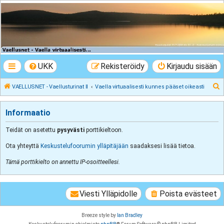
VAELLUSNET -
Vaellusturinat II
Keskustelua vaeltamisesta ja Lapista
UKK
Rekisteröidy
Kirjaudu sisään
E
VAELLUSNET - Vaellusturinat II
Vaella virtuaalisesti kunnes pääset oikeasti
t
s
Informaatio
i
Teidät on asetettu
pysyvästi
porttikieltoon.
Ota yhteyttä
Keskustelufoorumin ylläpitäjään
saadaksesi lisää tietoa.
Tämä porttikielto on annettu IP-osoitteellesi.
Viesti Ylläpidolle
Poista evästeet
Breeze style by
Ian Bradley