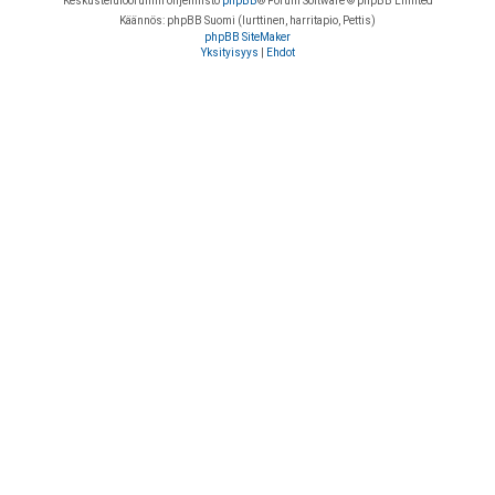
Keskustelufoorumin ohjelmisto
phpBB
® Forum Software © phpBB Limited
Käännös: phpBB Suomi (lurttinen, harritapio, Pettis)
phpBB SiteMaker
Yksityisyys
|
Ehdot