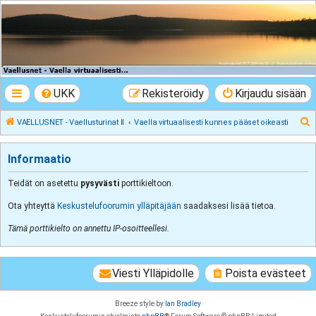
VAELLUSNET -
Vaellusturinat II
Keskustelua vaeltamisesta ja Lapista
UKK
Rekisteröidy
Kirjaudu sisään
E
VAELLUSNET - Vaellusturinat II
Vaella virtuaalisesti kunnes pääset oikeasti
t
s
Informaatio
i
Teidät on asetettu
pysyvästi
porttikieltoon.
Ota yhteyttä
Keskustelufoorumin ylläpitäjään
saadaksesi lisää tietoa.
Tämä porttikielto on annettu IP-osoitteellesi.
Viesti Ylläpidolle
Poista evästeet
Breeze style by
Ian Bradley