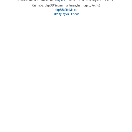
Keskustelufoorumin ohjelmisto
phpBB
® Forum Software © phpBB Limited
Käännös: phpBB Suomi (lurttinen, harritapio, Pettis)
phpBB SiteMaker
Yksityisyys
|
Ehdot