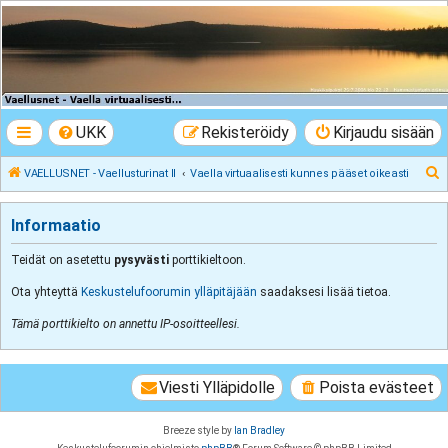
VAELLUSNET -
Vaellusturinat II
Keskustelua vaeltamisesta ja Lapista
UKK
Rekisteröidy
Kirjaudu sisään
E
VAELLUSNET - Vaellusturinat II
Vaella virtuaalisesti kunnes pääset oikeasti
t
s
Informaatio
i
Teidät on asetettu
pysyvästi
porttikieltoon.
Ota yhteyttä
Keskustelufoorumin ylläpitäjään
saadaksesi lisää tietoa.
Tämä porttikielto on annettu IP-osoitteellesi.
Viesti Ylläpidolle
Poista evästeet
Breeze style by
Ian Bradley