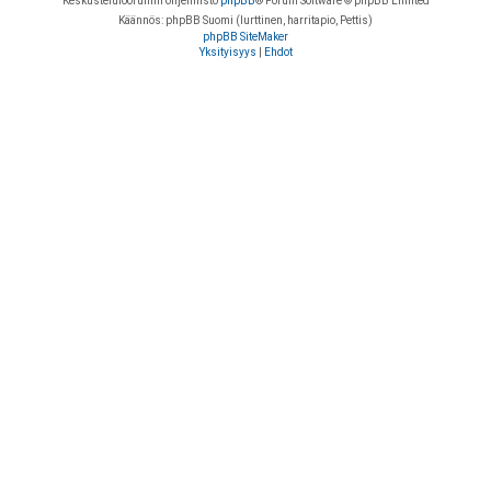
Keskustelufoorumin ohjelmisto
phpBB
® Forum Software © phpBB Limited
Käännös: phpBB Suomi (lurttinen, harritapio, Pettis)
phpBB SiteMaker
Yksityisyys
|
Ehdot