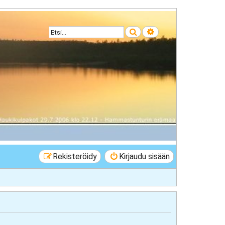
Etsi
Tarkennettu haku
Rekisteröidy
Kirjaudu sisään