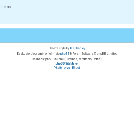
tietoa.
Breeze style by
Ian Bradley
Keskustelufoorumin ohjelmisto
phpBB
® Forum Software © phpBB Limited
Käännös: phpBB Suomi (lurttinen, harritapio, Pettis)
phpBB SiteMaker
Yksityisyys
|
Ehdot