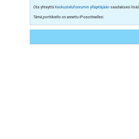
Ota yhteyttä
Keskustelufoorumin ylläpitäjään
saadaksesi lisää 
Tämä porttikielto on annettu IP-osoitteellesi.