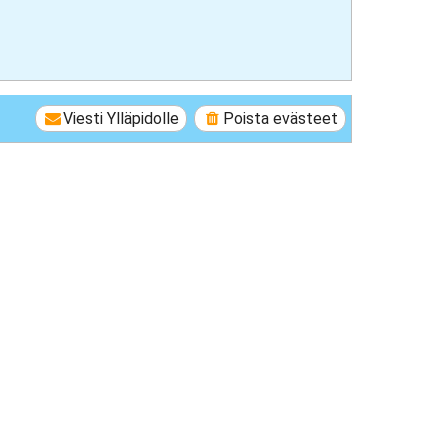
Viesti Ylläpidolle
Poista evästeet