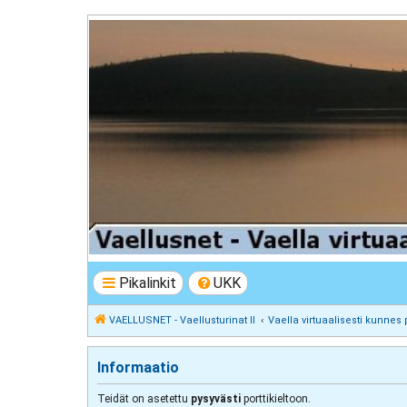
VAELLUSNET - Vaellusturinat II
Keskustelua vaeltamisesta ja Lapista
Pikalinkit
UKK
VAELLUSNET - Vaellusturinat II
Vaella virtuaalisesti kunnes 
Informaatio
Teidät on asetettu
pysyvästi
porttikieltoon.