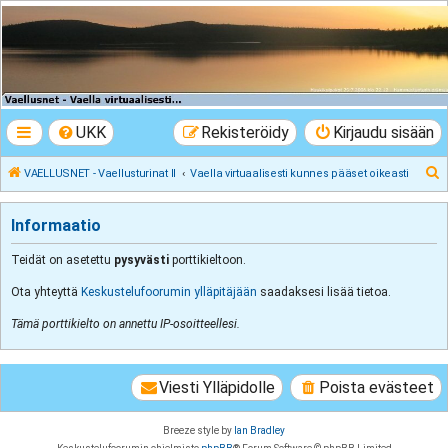
VAELLUSNET -
Vaellusturinat II
Keskustelua vaeltamisesta ja Lapista
UKK
Rekisteröidy
Kirjaudu sisään
E
VAELLUSNET - Vaellusturinat II
Vaella virtuaalisesti kunnes pääset oikeasti
t
s
Informaatio
i
Teidät on asetettu
pysyvästi
porttikieltoon.
Ota yhteyttä
Keskustelufoorumin ylläpitäjään
saadaksesi lisää tietoa.
Tämä porttikielto on annettu IP-osoitteellesi.
Viesti Ylläpidolle
Poista evästeet
Breeze style by
Ian Bradley