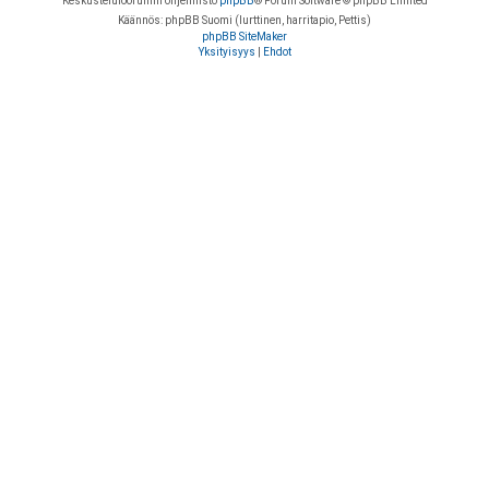
Keskustelufoorumin ohjelmisto
phpBB
® Forum Software © phpBB Limited
Käännös: phpBB Suomi (lurttinen, harritapio, Pettis)
phpBB SiteMaker
Yksityisyys
|
Ehdot