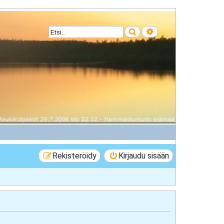
Etsi
Tarkennettu haku
Rekisteröidy
Kirjaudu sisään