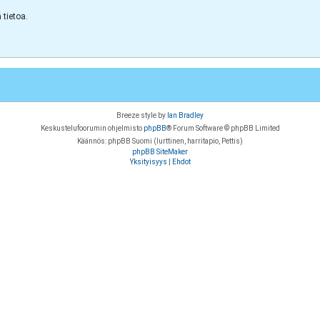
tietoa.
Breeze style by
Ian Bradley
Keskustelufoorumin ohjelmisto
phpBB
® Forum Software © phpBB Limited
Käännös: phpBB Suomi (lurttinen, harritapio, Pettis)
phpBB SiteMaker
Yksityisyys
|
Ehdot