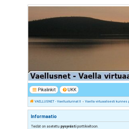
VAELLUSNET - Vaellusturinat II
Keskustelua vaeltamisesta ja Lapista
Pikalinkit
UKK
VAELLUSNET - Vaellusturinat II
Vaella virtuaalisesti kunnes 
Informaatio
Teidät on asetettu
pysyvästi
porttikieltoon.