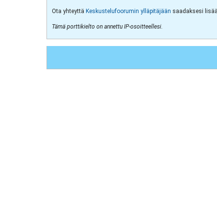
Ota yhteyttä
Keskustelufoorumin ylläpitäjään
saadaksesi lisää 
Tämä porttikielto on annettu IP-osoitteellesi.