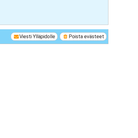
Viesti Ylläpidolle
Poista evästeet